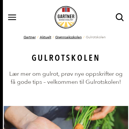
MENY
Gå til hovedinnhold
Gå til hovedmeny
DU ER HER
Gartner
Aktuelt
Grønnsaksskolen
Gulrotskolen
GULROTSKOLEN
Lær mer om gulrot, prøv nye oppskrifter og
få gode tips – velkommen til Gulrotskolen!