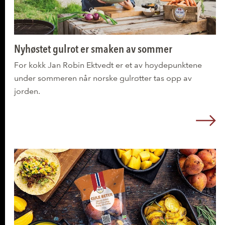
Nyhøstet gulrot er smaken av sommer
For kokk Jan Robin Ektvedt er et av høydepunktene
under sommeren når norske gulrøtter tas opp av
jorden.
L