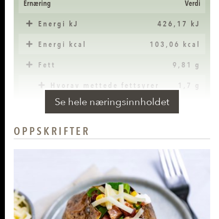
Ernæring
Verdi
Energi kJ
426,17 kJ
Energi kcal
103,06 kcal
Fett
9,81 g
Hvorav mettede fettsyrer
1,7 g
Se hele næringsinnholdet
Karbohydrater
1,48 g
Hvorav sukkerarter
1,47 g
OPPSKRIFTER
Kostfiber
2,15 g
Protein
1,17 g
Salt
0 g
Kalium (K)
453,52 mg
(22% *)