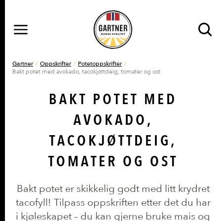
MENY
Gå til hovedinnhold
Gå til hovedmeny
DU ER HER
Gartner
Oppskrifter
Potetoppskrifter
Bakt potet med avokado, tacokjøttdeig, tomater og ost
BAKT POTET MED
AVOKADO,
TACOKJØTTDEIG,
TOMATER OG OST
Bakt potet er skikkelig godt med litt krydret
tacofyll! Tilpass oppskriften etter det du har
i kjøleskapet – du kan gjerne bruke mais og