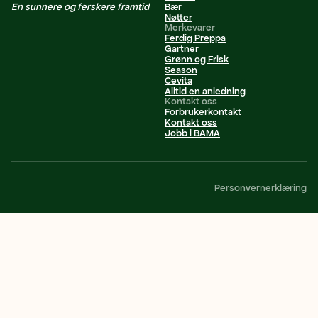
En sunnere og ferskere framtid
Bær
Nøtter
Merkevarer
Ferdig Preppa
Gartner
Grønn og Frisk
Season
Cevita
Alltid en anledning
Kontakt oss
Forbrukerkontakt
Kontakt oss
Jobb i BAMA
Personvernerklæring