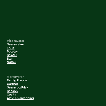
Våre råvarer
Grønnsaker
Frukt
Poteter
Salater
Bær
Nøtter
Merkevarer
Ferdig Preppa
Gartner
Grønn og Frisk
Season
Cevita
Alltid en anledning