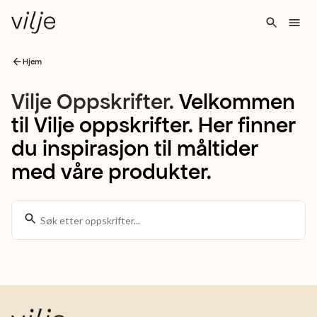
Hjem
Vilje
Vilje Oppskrifter
.
Velkommen
til Vilje oppskrifter. Her finner
Oppskrifter
du inspirasjon til måltider
Velkommen
med våre produkter.
til
Vilje
oppskrifter.
Her
finner
du
inspirasjon