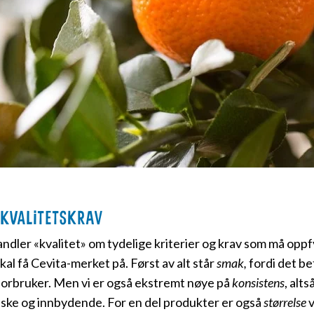
-kvalitetskrav
andler «kvalitet» om tydelige kriterier og krav som må oppfy
kal få Cevita-merket på. Først av alt står
smak,
fordi det be
orbruker. Men vi er også ekstremt nøye på
konsistens
, alt
riske og innbydende. For en del produkter er også
størrelse
v