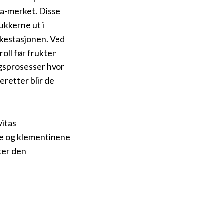
ita-merket. Disse
ukkerne ut i
kkestasjonen. Ved
oll før frukten
ngsprosesser hvor
eretter blir de
vitas
ene og klementinene
ter den