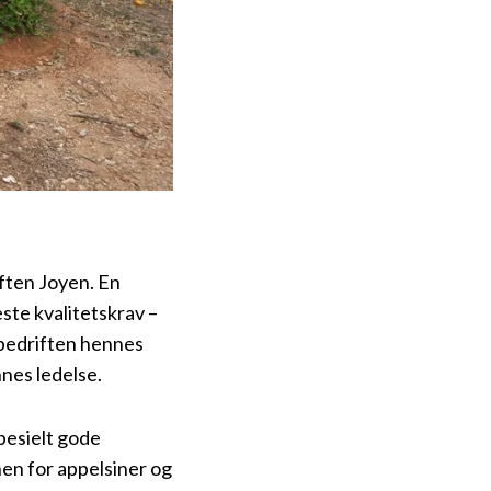
ften Joyen. En
este kvalitetskrav –
 bedriften hennes
nnes ledelse.
pesielt gode
nen for appelsiner og