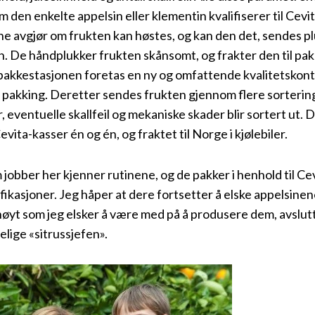
m den enkelte appelsin eller klementin kvalifiserer til Cev
ne avgjør om frukten kan høstes, og kan den det, sendes pl
n. De håndplukker frukten skånsomt, og frakter den til pa
akkestasjonen foretas en ny og omfattende kvalitetskontr
l pakking. Deretter sendes frukten gjennom flere sorteri
, eventuelle skallfeil og mekaniske skader blir sortert ut. D
evita-kasser én og én, og fraktet til Norge i kjølebiler.
m jobber her kjenner rutinene, og de pakker i henhold til Ce
fikasjoner. Jeg håper at dere fortsetter å elske appelsin
 høyt som jeg elsker å være med på å produsere dem, avslut
elige «sitrussjefen».