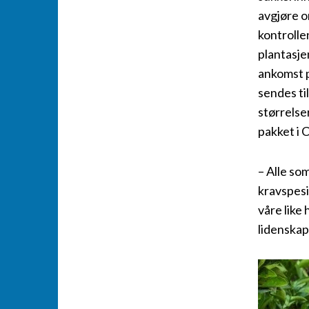
avgjøre o
kontrolle
plantasje
ankomst p
sendes ti
størrelser
pakket i C
– Alle so
kravspesi
våre like
lidenskap