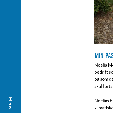
Min pa
Noelia Mo
bedrift s
og som de
skal fort
Noelias b
klimatisk