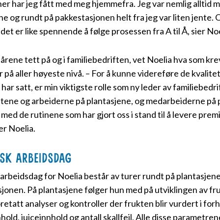
er har jeg fått med meg hjemmefra. Jeg var nemlig alltid m
ne og rundt på pakkestasjonen helt fra jeg var liten jente. 
det er like spennende å følge prosessen fra A til Å, sier Noe
e årene tett på og i familiebedriften, vet Noelia hva som kre
 på aller høyeste nivå. – For å kunne videreføre de kvali
 har satt, er min viktigste rolle som ny leder av familiebedr
ene og arbeiderne på plantasjene, og medarbeiderne på pa
 med de rutinene som har gjort oss i stand til å levere prem
ler Noelia.
isk arbeidsdag
 arbeidsdag for Noelia består av turer rundt på plantasjen
jonen. På plantasjene følger hun med på utviklingen av fr
oretatt analyser og kontroller der frukten blir vurdert i forh
hold, juiceinnhold og antall skallfeil. Alle disse parametre