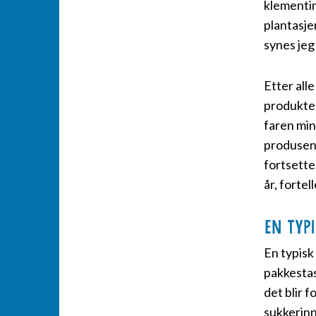
klementin
plantasje
synes jeg 
Etter all
produkter
faren min
produsent
fortsette
år, fortel
En typ
En typisk
pakkestas
det blir f
sukkerinn