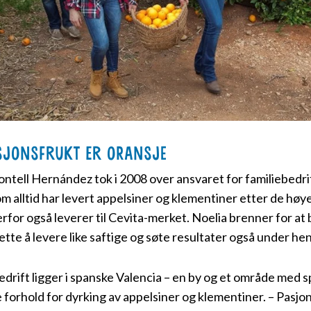
sjonsfrukt er oransje
ntell Hernández tok i 2008 over ansvaret for familiebedri
om alltid har levert appelsiner og klementiner etter de høy
rfor også leverer til Cevita-merket. Noelia brenner for at
sette å levere like saftige og søte resultater også under he
edrift ligger i spanske Valencia – en by og et område med s
e forhold for dyrking av appelsiner og klementiner. – Pasjo