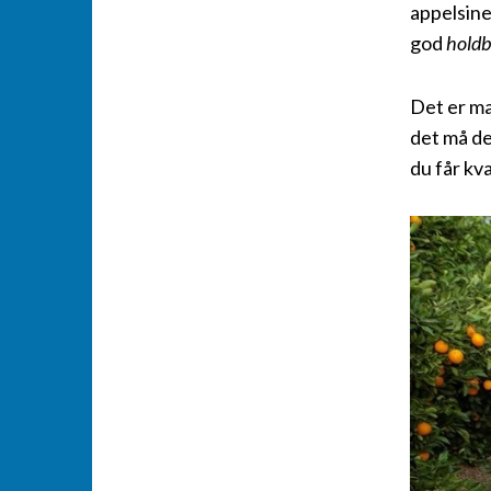
appelsine
god
holdb
Det er ma
det må de
du får kv