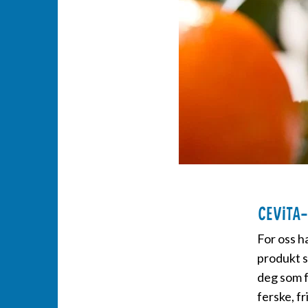
Cevita
For oss h
produkt s
deg som f
ferske, f