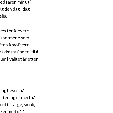
ed faren min ut i
Og den dag i dag
lia.
ves for å levere
tetsnormene som
iften å motivere
kkestasjonen, til å
ium kvalitet år etter
e og besøk på
ukten og er med når
old til farge, smak,
ne er med på å