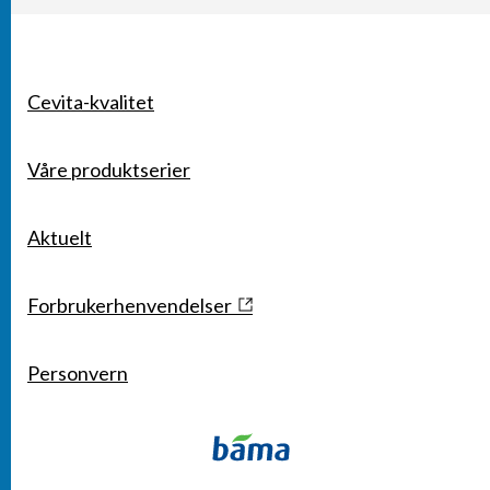
Cevita-kvalitet
SNARVEIER
Våre produktserier
Aktuelt
Forbrukerhenvendelser
Personvern
KONTAKT