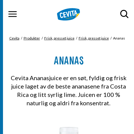
Gå til hovedinnhold
Gå til hovedmeny
MENY
Cevita
Produkter
Frisk, presset juice
Frisk, presset juice
Ananas
DU ER HER
ANANAS
Cevita Ananasjuice er en søt, fyldig og frisk
juice laget av de beste ananasene fra Costa
Rica og litt syrlig lime. Juicen er 100 %
naturlig og aldri fra konsentrat.