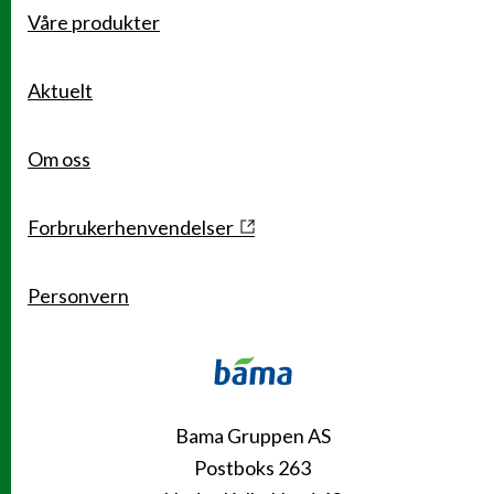
Våre produkter
Snarveier
Aktuelt
Om oss
Forbrukerhenvendelser
Personvern
Kontakt
Bama Gruppen AS
Postboks 263