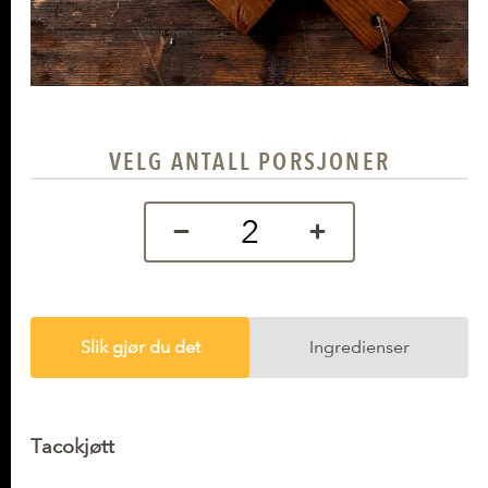
VELG ANTALL PORSJONER
Slik gjør du det
Ingredienser
Slik gjør du det
Tacokjøtt