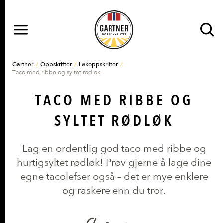
MENY
Gå til hovedinnhold
Gå til hovedmeny
DU ER HER
Gartner
Oppskrifter
Løkoppskrifter
Taco med ribbe og syltet rødløk
TACO MED RIBBE OG
SYLTET RØDLØK
Lag en ordentlig god taco med ribbe og
hurtigsyltet rødløk! Prøv gjerne å lage dine
egne tacolefser også – det er mye enklere
og raskere enn du tror.