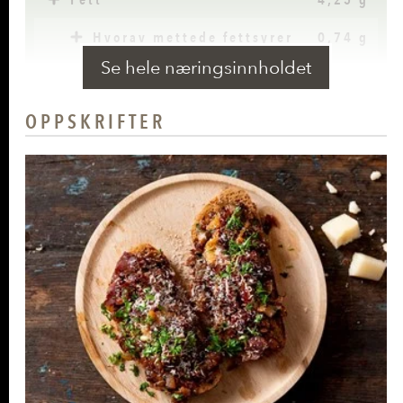
Hvorav mettede fettsyrer
0,74 g
Se hele næringsinnholdet
Karbohydrater
7,01 g
Hvorav sukkerarter
3,23 g
OPPSKRIFTER
Kostfiber
2,59 g
Protein
1,58 g
Salt
0,36 g
Vitamin A
13,04 RAE
(1% *)
Vitamin E
0,84 alfa-TE
(7% *)
Vitamin C
29,85 mg
(37%
(askorbinsyre)
*)
Vitamin B1 (tiamin)
0,05 mg
(4% *)