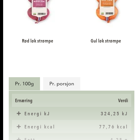
Rød løk strømpe
Gul løk strømpe
Næringsinnhold
Pr. 100g
Pr. porsjon
Ernæring
Verdi
Energi kJ
324,25 kJ
Energi kcal
77,76 kcal
Fett
4,25 g