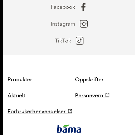
Facebook
Kobber (Cu)
0,08 mg
(8% *)
Instagram
TikTok
SNARVEIER
Produkter
Oppskrifter
Aktuelt
Personvern
Forbrukerhenvendelser
KONTAKT