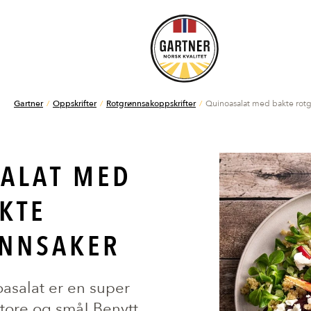
Gartner
Oppskrifter
Rotgrønnsakoppskrifter
Quinoasalat med bakte rot
ALAT MED
KTE
NNSAKER
oasalat er en super
tore og små! Benytt