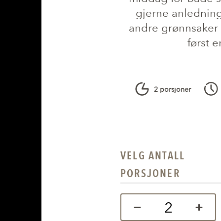
gjerne anledning
andre grønnsaker 
først e
2 porsjoner
VELG ANTALL
PORSJONER