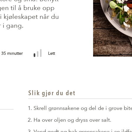
en til å bruke opp
i kjøleskapet når du
r i gang.
35 minutter
Lett
Slik gjør du det
Skrell grønnsakene og del de i grove biter
Ha over oljen og dryss over salt.
Vend godt og bak grønnsakene i en ildfas