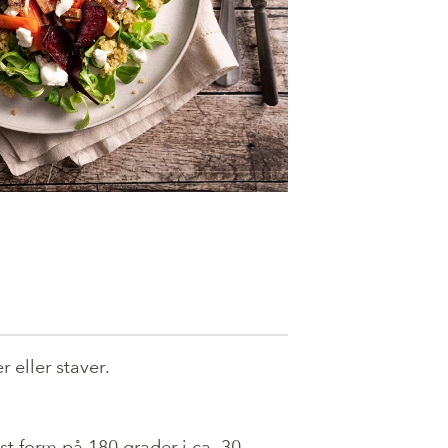
 eller staver.
t form på 180 grader i ca. 30