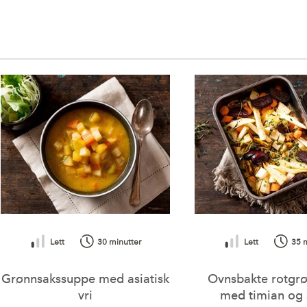
Hvorav sukkerarter
Kostfiber
Protein
Salt
Vitamin A
Vitamin E
Vitamin C (askorbinsyre)
Vitamin B3 (niacin)
Vitamin B6 (pyridoksin)
Lett
30 minutter
Lett
35 
Vitamin B9 (folat)
Grønnsakssuppe med asiatisk
Ovnsbakte rotgr
vri
med timian og 
Kalium (K)