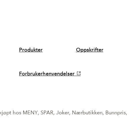
SNARVEIER
Produkter
Oppskrifter
Forbrukerhenvendelser
 kjøpt hos MENY, SPAR, Joker, Nærbutikken, Bunnpris,