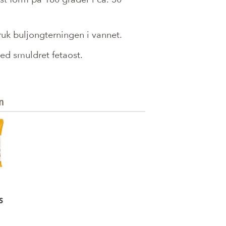
uk buljongterningen i vannet.
ed smuldret fetaost.
n
s