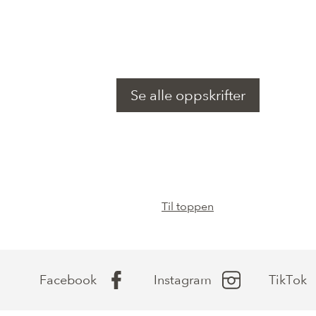
Kalsium (Ca)
Fosfor (P)
Magnesium (Mg)
Se alle oppskrifter
Kobber (Cu)
Til toppen
Facebook
Instagram
TikTok