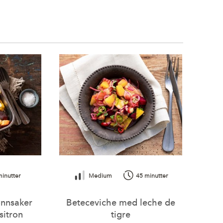
2,65 g
1,37 g
4,57 g
0,6 g
246,38 RAE
(30% *)
1,85 alfa-TE
(15% *)
10,05 mg
(12% *)
0,79 mg
(4% *)
0,09 mg
(6% *)
minutter
Medium
45 minutter
43,27 µg
(21% *)
ønnsaker
Beteceviche med leche de
sitron
tigre
239,51 mg
(11% *)