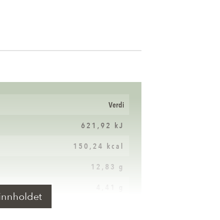
Verdi
621,92 kJ
150,24 kcal
12,83 g
4,41 g
innholdet
3,47 g