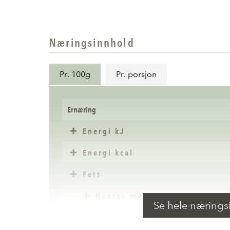
Næringsinnhold
Pr. 100g
Pr. porsjon
Ernæring
Energi kJ
Energi kcal
Fett
Hvorav mettede fettsyrer
Se hele nærings
Karbohydrater