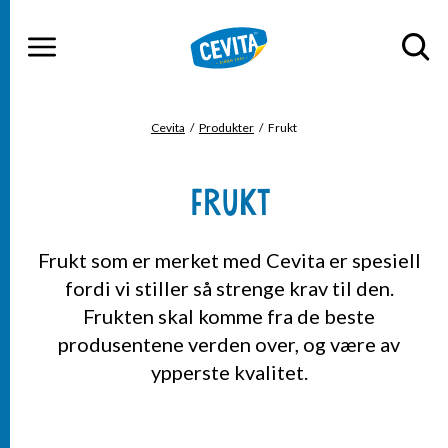
Gå til hovedinnhold
Gå til hovedmeny
MENY
Cevita
Produkter
Frukt
DU ER HER
FRUKT
Frukt som er merket med Cevita er spesiell
fordi vi stiller så strenge krav til den.
Frukten skal komme fra de beste
produsentene verden over, og være av
ypperste kvalitet.