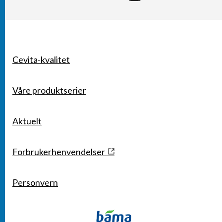
Cevita-kvalitet
SNARVEIER
Våre produktserier
Aktuelt
Forbrukerhenvendelser
Personvern
KONTAKT