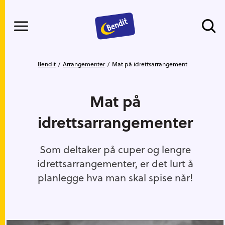
Meny
Gå til hovedinnhold
Gå til hovedmeny
Du er her
Bendit
Arrangementer
Mat på idrettsarrangement
Mat på
idrettsarrangementer
Som deltaker på cuper og lengre
idrettsarrangementer, er det lurt å
planlegge hva man skal spise når!