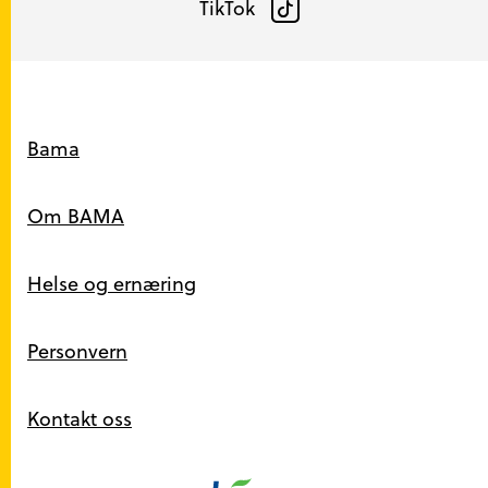
TikTok
Snarveier
Bama
Om BAMA
Helse og ernæring
Personvern
Kontakt oss