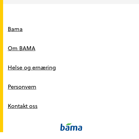
Snarveier
Bama
Om BAMA
Helse og ernæring
Personvern
Kontakt oss
Kontakt