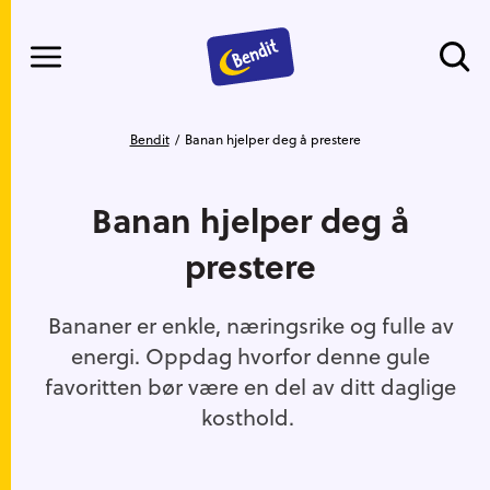
Meny
Gå til hovedinnhold
Gå til hovedmeny
Du er her
Bendit
Banan hjelper deg å prestere
Banan hjelper deg å
prestere
Bananer er enkle, næringsrike og fulle av
energi. Oppdag hvorfor denne gule
favoritten bør være en del av ditt daglige
kosthold.