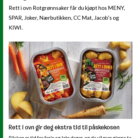
Rett i ovn Rotgrønnsaker får du kjøpt hos MENY,
SPAR, Joker, Nærbutikken, CC Mat, Jacob’s og
KIWI.
Rett i ovn gir deg ekstra tid til påskekosen
Påsken er tid for ferie og late dager, og da vil man gjerne ta