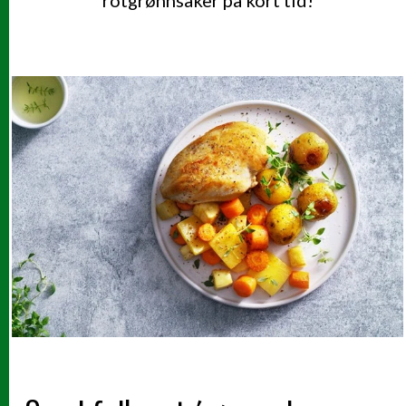
rotgrønnsaker på kort tid!