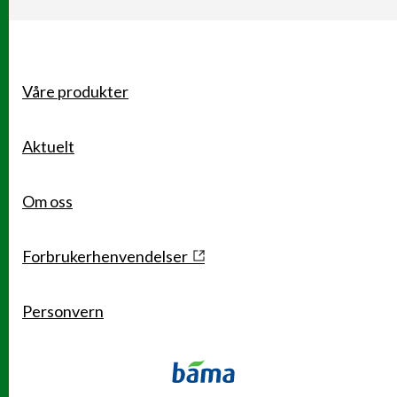
Våre produkter
Snarveier
Aktuelt
Om oss
Forbrukerhenvendelser
Personvern
Kontakt