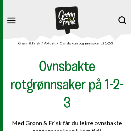
Gå til hovedinnhold
Gå til hovedmeny
Meny
Grønn & Frisk
Aktuelt
Ovnsbakte rotgrønnsaker på 1-2-3
Du er her
Ovnsbakte
rotgrønnsaker på 1-2-
3
Med Grønn & Frisk får du lekre ovnsbakte