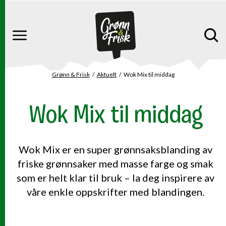
Gå til hovedinnhold
Gå til hovedmeny
Meny
Grønn & Frisk
Aktuelt
Wok Mix til middag
Du er her
Wok Mix til middag
Wok Mix er en super grønnsaksblanding av
friske grønnsaker med masse farge og smak
som er helt klar til bruk – la deg inspirere av
våre enkle oppskrifter med blandingen.