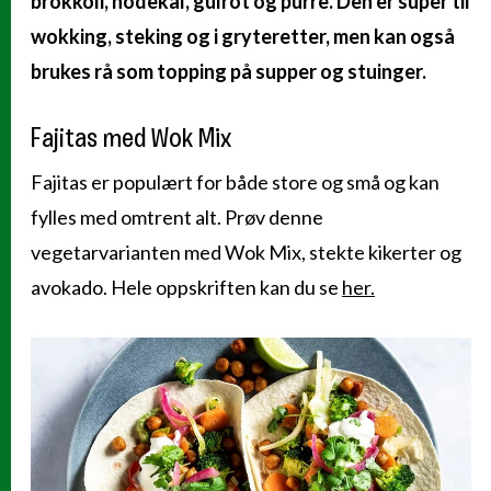
brokkoli, hodekål, gulrot og purre. Den er super til
wokking, steking og i gryteretter, men kan også
brukes rå som topping på supper og stuinger.
Fajitas med Wok Mix
Fajitas er populært for både store og små og kan
fylles med omtrent alt. Prøv denne
vegetarvarianten med Wok Mix, stekte kikerter og
avokado. Hele oppskriften kan du se
her.