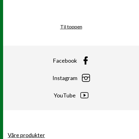
Til toppen
Facebook
Instagram
YouTube
Våre produkter
Snarveier