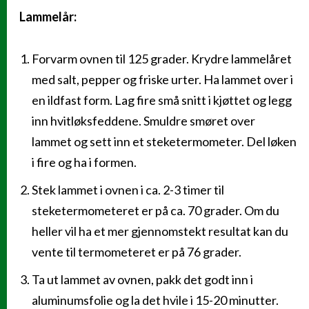
Lammelår:
Slik gjør du det
Forvarm ovnen til 125 grader. Krydre lammelåret
med salt, pepper og friske urter. Ha lammet over i
en ildfast form. Lag fire små snitt i kjøttet og legg
inn hvitløksfeddene. Smuldre smøret over
lammet og sett inn et steketermometer. Del løken
i fire og ha i formen.
Stek lammet i ovnen i ca. 2-3 timer til
steketermometeret er på ca. 70 grader. Om du
heller vil ha et mer gjennomstekt resultat kan du
vente til termometeret er på 76 grader.
Ta ut lammet av ovnen, pakk det godt inn i
aluminumsfolie og la det hvile i 15-20 minutter.