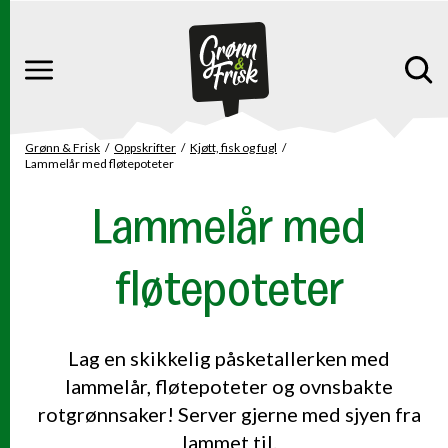
Gå til hovedinnhold
Gå til hovedmeny
Meny
Grønn & Frisk
Oppskrifter
Kjøtt, fisk og fugl
Du er her
Lammelår med fløtepoteter
Lammelår med
fløtepoteter
Lag en skikkelig påsketallerken med
lammelår, fløtepoteter og ovnsbakte
rotgrønnsaker! Server gjerne med sjyen fra
lammet til.