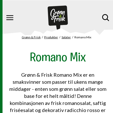
Gå til hovedinnhold
Gå til hovedmeny
Meny
Grønn & Frisk
Produkter
Salater
Romano Mix
Du er her
Romano Mix
Grønn & Frisk Romano Mix er en
smaksvinner som passer til ukens mange
middager - enten som grønn salat eller som
base for et helt måltid! Denne
kombinasjonen av frisk romanosalat, saftig
friséesalat og dekorativ radicchio rosso er