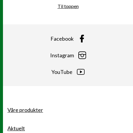
Til toppen
Facebook
Instagram
YouTube
Våre produkter
Snarveier
Aktuelt