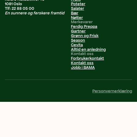
1081 Oslo
Poteter
Tlf: 22 88 05 00
Salater
En sunnere og ferskere framtid
Bær
Nøtter
Merkevarer
Ferdig Preppa
Gartner
Grønn og Frisk
Season
Cevita
Alltid en anledning
Kontakt oss
Forbrukerkontakt
Kontakt oss
Jobb i BAMA
Personvernerklæring