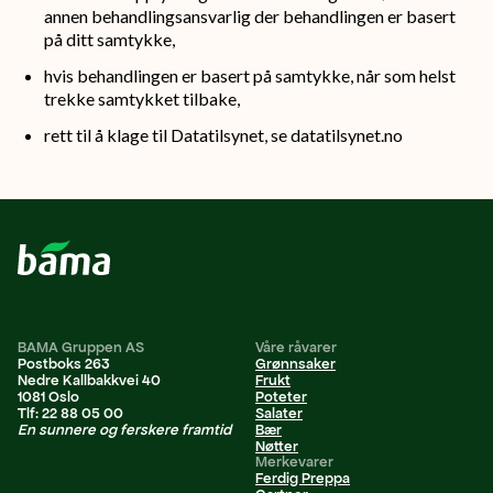
annen behandlingsansvarlig der behandlingen er basert
på ditt samtykke,
hvis behandlingen er basert på samtykke, når som helst
trekke samtykket tilbake,
rett til å klage til Datatilsynet, se datatilsynet.no
BAMA Gruppen AS
Våre råvarer
Postboks 263
Grønnsaker
Nedre Kallbakkvei 40
Frukt
1081 Oslo
Poteter
Tlf: 22 88 05 00
Salater
En sunnere og ferskere framtid
Bær
Nøtter
Merkevarer
Ferdig Preppa