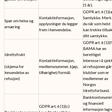
(5 år).
GDPR art. 6 (1)(a
Kontaktinformasjon,
Samtykke. Merk 
Spør om helse og
opplysninger du legger
du når som helst
ernæring
frem i henvendelse.
kan trekke tilba
ditt samtykke.
GDPR art. 6 (1)(f
BAMA har en
Idrettsfrukt
berettiget
Kontaktinformasjon,
interesse i å sjek
(skjema for
medlemsnummer, kjøp,
at refusjonen går 
innsendelse av
tilhørighet/formål.
klubber som er
refusjon)
medlemmer av
Norges
Idrettsforbund.
Bankkontonumm
og finansiell
GDPR art. 6 (1)(c)
informasjon lagr