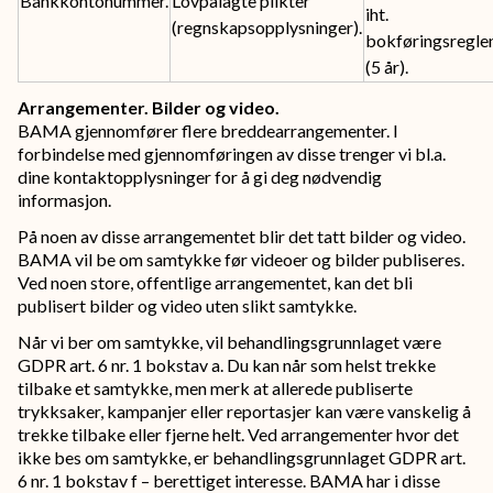
Bankkontonummer.
Lovpålagte plikter
iht.
(regnskapsopplysninger).
bokføringsregle
(5 år).
Arrangementer. Bilder og video.
BAMA gjennomfører flere breddearrangementer. I
forbindelse med gjennomføringen av disse trenger vi bl.a.
dine kontaktopplysninger for å gi deg nødvendig
informasjon.
På noen av disse arrangementet blir det tatt bilder og video.
BAMA vil be om samtykke før videoer og bilder publiseres.
Ved noen store, offentlige arrangementet, kan det bli
publisert bilder og video uten slikt samtykke.
Når vi ber om samtykke, vil behandlingsgrunnlaget være
GDPR art. 6 nr. 1 bokstav a. Du kan når som helst trekke
tilbake et samtykke, men merk at allerede publiserte
trykksaker, kampanjer eller reportasjer kan være vanskelig å
trekke tilbake eller fjerne helt. Ved arrangementer hvor det
ikke bes om samtykke, er behandlingsgrunnlaget GDPR art.
6 nr. 1 bokstav f – berettiget interesse. BAMA har i disse