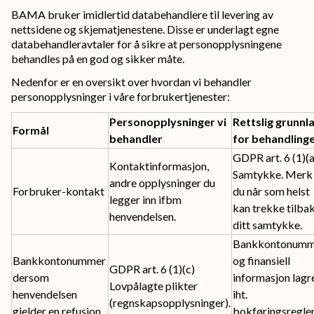
BAMA bruker imidlertid databehandlere til levering av
nettsidene og skjematjenestene. Disse er underlagt egne
databehandleravtaler for å sikre at personopplysningene
behandles på en god og sikker måte.
Nedenfor er en oversikt over hvordan vi behandler
personopplysninger i våre forbrukertjenester:
Personopplysninger vi
Rettslig grunnl
Formål
behandler
for behandling
GDPR art. 6 (1)(a
Kontaktinformasjon,
Samtykke. Merk 
andre opplysninger du
Forbruker-kontakt
du når som helst
legger inn ifbm
kan trekke tilba
henvendelsen.
ditt samtykke.
Bankkontonumm
Bankkontonummer
og finansiell
GDPR art. 6 (1)(c)
dersom
informasjon lagr
Lovpålagte plikter
henvendelsen
iht.
(regnskapsopplysninger).
gjelder en refusjon.
bokføringsregle