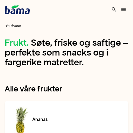
Råvarer
Frukt
Frukt
.
Søte, friske og saftige –
perfekte som snacks og i
Søte,
fargerike matretter.
friske
og
saftige
Alle våre frukter
–
perfekte
som
snacks
Ananas
og