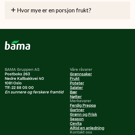
Hvor mye er en porsjon frukt?
BAMA Gruppen AS
Våre råvarer
Postboks 263
Grønnsaker
Nedre Kallbakkvei 40
Frukt
1081 Oslo
Poteter
Tlf: 22 88 05 00
Salater
En sunnere og ferskere framtid
Bær
Nøtter
Merkevarer
Ferdig Preppa
Gartner
Grønn og Frisk
Season
Cevita
Alltid en anledning
Kontakt oss