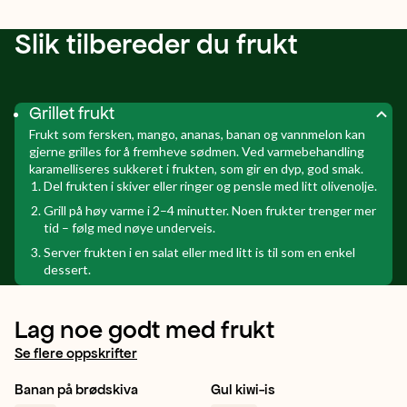
Slik tilbereder du frukt
Grillet frukt
Frukt som fersken, mango, ananas, banan og vannmelon kan
gjerne grilles for å fremheve sødmen. Ved varmebehandling
karamelliseres sukkeret i frukten, som gir en dyp, god smak.
Del frukten i skiver eller ringer og pensle med litt olivenolje.
Grill på høy varme i 2–4 minutter. Noen frukter trenger mer
tid – følg med nøye underveis.
Server frukten i en salat eller med litt is til som en enkel
dessert.
Lag noe godt med frukt
Se flere oppskrifter
Banan på brødskiva
Gul kiwi-is
Banan
Frokost
Kjapt
Gul kiwi
Kos
Sommer