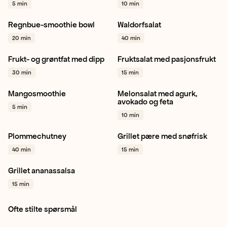
5 min
10 min
+ 1
Regnbue-smoothie bowl
Waldorfsalat
Rødbete
Bringebær
Eple
Ananas
20 min
40 min
Smoothie bowl
+ 1
Stangselleri
+ 1
Frukt- og grøntfat med dipp
Fruktsalat med pasjonsfrukt
Mango
Vannmelon
Kiwi
Kiwi
Drue
Ananas
+ 1
30 min
15 min
+ 1
Mangosmoothie
Melonsalat med agurk,
Mango
Banan
Lime
+ 1
Honningmelon
avokado og feta
5 min
Cantaloupe
Vannmelon
10 min
+ 1
Plommechutney
Grillet pære med snøfrisk
Høst
Kjapt
Plomme
+ 1
Pære
Hasselnøtter
40 min
15 min
Timian
+ 1
Grillet ananassalsa
Ananas
Grilling
15 min
Sommer
+ 1
Ofte stilte spørsmål