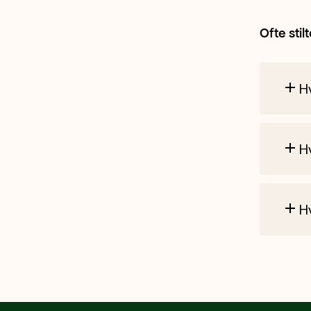
Ofte stil
H
Hv
Hv