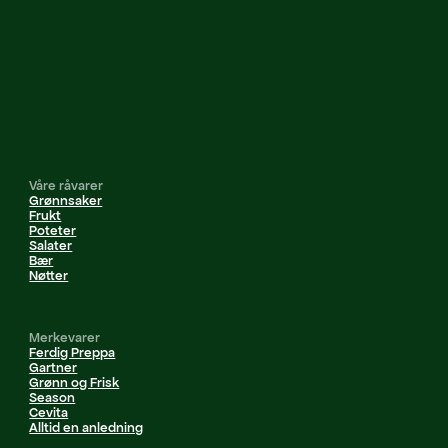
Våre råvarer
Grønnsaker
Frukt
Poteter
Salater
Bær
Nøtter
Merkevarer
Ferdig Preppa
Gartner
Grønn og Frisk
Season
Cevita
Alltid en anledning