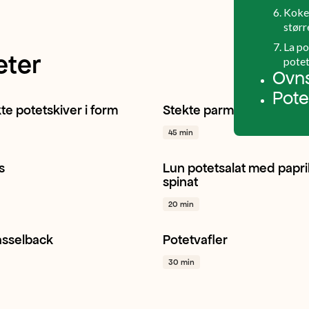
Koke-
størr
La po
eter
potet
Ovns
Pot
te potetskiver i form
Stekte parmesanpoteter
Sitron
Middag
+ 1
Potet
Middag
Hvitløk
+ 1
45 min
s
Lun potetsalat med papri
Pimpernel
Gressløk
+ 1
Potet
Paprika
Spinat
+ 1
spinat
20 min
asselback
Potetvafler
Grilling
Hverdagsmat
+ 1
Potet
Vaffel
Kos
+ 1
30 min