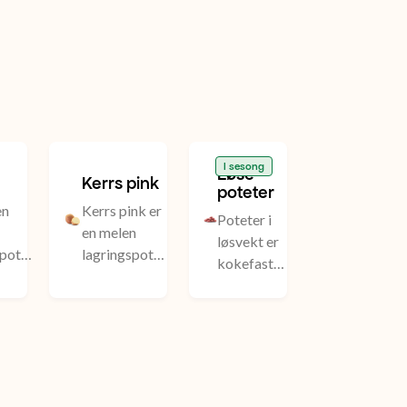
I sesong
Løse
Kerrs pink
poteter
en
Kerrs pink er
Poteter i
en melen
løsvekt er
epotet
lagringspotet
kokefaste
med en mild
poteter av
og god smak
varierende
med tydelige
sorter.
potetaromaer.
Potetene
ne
Konsistensen
er alltid
er fast og den
milde og
. Den
har et