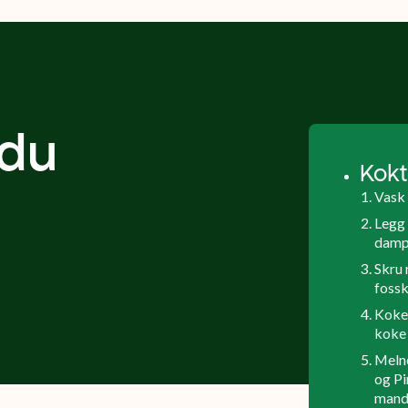
søtere enn
til
eate
har en fant
vanlige
ovnsbaking,
ig til
potetarom
poteter,
supper og
og
en særegen
med et
stuinger
g.
nøttesmak.
nøtteaktig
eller kokt,
serveres oft
preg. De er
 du
gjerne som
tradisjons
kokefaste,
tilbehør til
som lutefis
og har en
Kokt
middag.
vilt.
fast
Vask 
konsistens
Legg 
og et
dampk
blankt, gult
Skru 
skall.
foss
Kokef
koke 
Melne
og Pi
mande