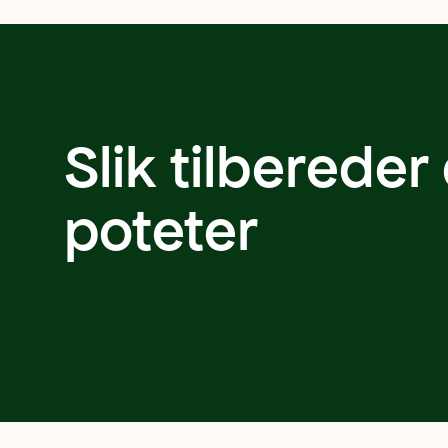
Asterix
skall. B
passer
er ypperl
ypperlig til
koking 
råsteking og
råstekin
fritering – og
Slik tilbereder
holder godt
på formen
under
poteter
tilberedning.