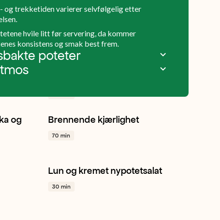
 og trekketiden varierer selvfølgelig etter
elsen.
tetene hvile litt før servering, da kommer
enes konsistens og smak best frem.
Se flere oppskrifter
bakte poteter
etmos
Pommes Anna
Potet
Selskap
Hverdagsmat
+ 1
50 min
ka og
Brennende kjærlighet
Gul løk
Gulrot
Sellerirot
+ 1
70 min
Lun og kremet nypotetsalat
Reddik
Rødløk
Vårløk
+ 1
30 min