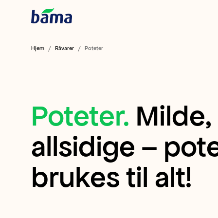
Hjem
Råvarer
Poteter
Poteter
.
Milde,
Poteter
Milde,
allsidige – pot
gode
brukes til alt!
og