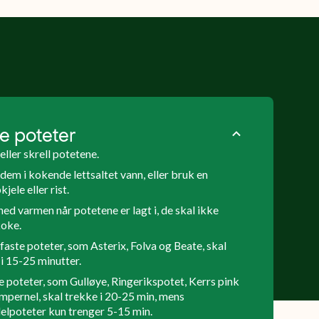
nøytrale i
astisk
lysebrunt
smaken,
a og
skall og et
med en
hvitt
fast
 Den
fruktkjøtt.
konsistens.
e til
Kerrs pink er
De kan
mat
ypperlig til
brukes til
k og
damping og
det aller
e poteter
baking av
meste,
eller skrell potetene.
lomper.
men er
dem i kokende lettsaltet vann, eller bruk en
ekstra
jele eller rist.
gode å
ned varmen når potetene er lagt i, de skal ikke
koke, bake
koke.
i ovnen
aste poteter, som Asterix, Folva og Beate, skal
eller grille.
i 15-25 minutter.
 poteter, som Gulløye, Ringerikspotet, Kerrs pink
mpernel, skal trekke i 20-25 min, mens
lpoteter kun trenger 5-15 min.