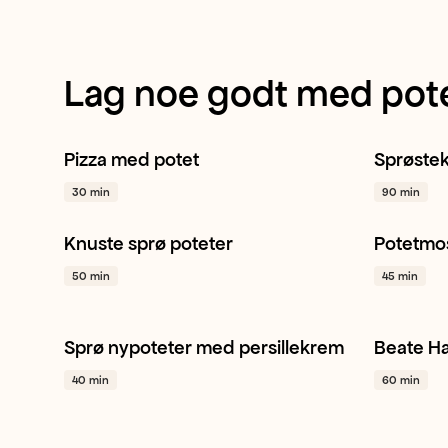
Lag noe godt med pot
Pizza med potet
Sprøstek
Hvitløk
Potet
Pinjekjerner
+ 1
Potet
30 min
90 min
Knuste sprø poteter
Potetmo
Potet
Kjapt
Airfryer
Potet
50 min
45 min
Sprø nypoteter med persillekrem
Beate H
Potet
Persille
Grilling
+ 1
Potet
40 min
60 min