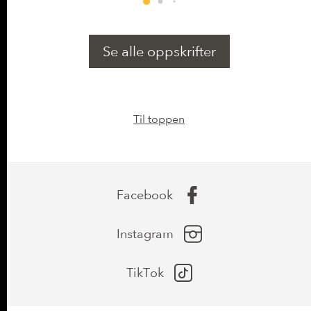
Kobber (Cu)
0,09 mg
(8% *)
Se alle oppskrifter
Jod
8,96 µg
(5% *)
Til toppen
Facebook
Instagram
TikTok