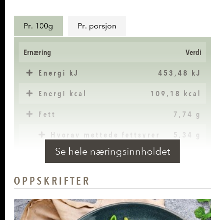
Næringsinnhold
Pr. 100g
Pr. porsjon
Ernæring
Verdi
Energi kJ
453,48 kJ
Energi kcal
109,18 kcal
Fett
7,74 g
Hvorav mettede fettsyrer
5,34 g
Se hele næringsinnholdet
Karbohydrater
4,49 g
Hvorav sukkerarter
3,81 g
OPPSKRIFTER
Kostfiber
1,62 g
Protein
4,6 g