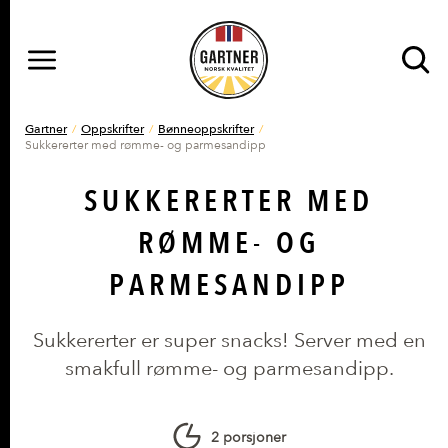
MENY
Gå til hovedinnhold
Gå til hovedmeny
DU ER HER
Gartner
Oppskrifter
Bønneoppskrifter
Sukkererter med rømme- og parmesandipp
SUKKERERTER MED
RØMME- OG
PARMESANDIPP
Sukkererter er super snacks! Server med en
smakfull rømme- og parmesandipp.
2 porsjoner