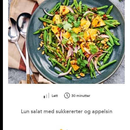
Salt
0,11 g
Vitamin A
85,03 RAE
(10% *)
Vitamin C
25,05 mg
(31%
(askorbinsyre)
*)
Vitamin B1 (tiamin)
0,1 mg
(9% *)
Vitamin B9 (folat)
28,61 µg
(14% *)
Kalium (K)
172,86 mg
(8% *)
Kalsium (Ca)
109,48 mg
(13% *)
Lett
30 minutter
Fosfor (P)
106,75 mg
(15% *)
Lun salat med sukkererter og appelsin
Magnesium (Mg)
23,4 mg
(6% *)
Sink (Zn)
0,71 mg
(7% *)