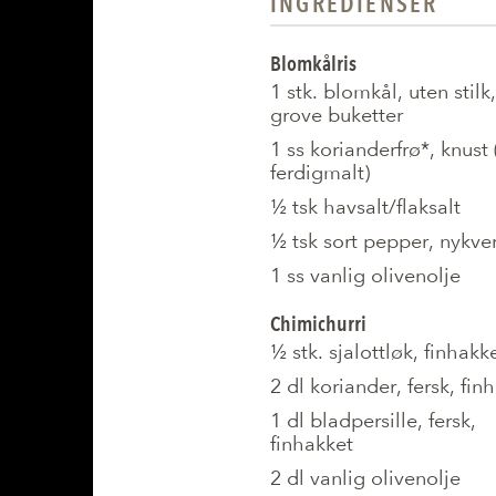
INGREDIENSER
Blomkålris
1 stk. blomkål, uten stilk,
grove buketter
1 ss korianderfrø*, knust 
ferdigmalt)
½ tsk havsalt/flaksalt
½ tsk sort pepper, nykve
1 ss vanlig olivenolje
Chimichurri
½ stk. sjalottløk, finhakk
2 dl koriander, fersk, fin
1 dl bladpersille, fersk,
finhakket
2 dl vanlig olivenolje