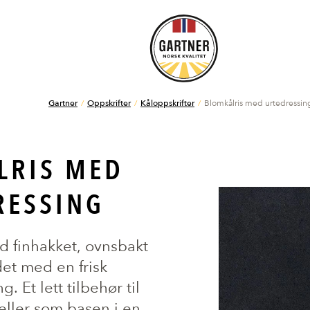
Gartner
Oppskrifter
Kåloppskrifter
Blomkålris med urtedressin
LRIS MED
RESSING
ed finhakket, ovnsbakt
et med en frisk
. Et lett tilbehør til
k eller som basen i en