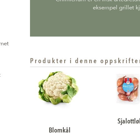
eksempel grillet kj
rnet
Produkter i denne oppskrifte
t
Sjalottlø
Blomkål