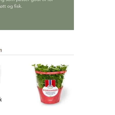
øtt og fisk.
n
k