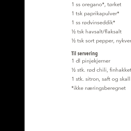
1 ss oregano*, tørket
1 tsk paprikapulver*
1 ss rødvinseddik*
½ tsk havsalt/flaksalt
½ tsk sort pepper, nykve
Til servering
1 dl pinjekjerner
½ stk. rød chili, finhakke
1 stk. sitron, saft og skall
*ikke næringsberegnet