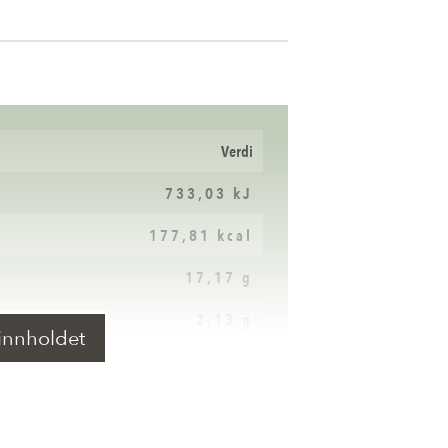
Verdi
733,03 kJ
177,81 kcal
17,17 g
2,13 g
innholdet
2,67 g
2,22 g
1,61 g