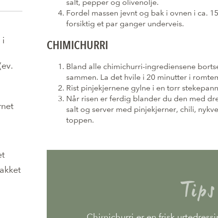
salt, pepper og olivenolje.
Fordel massen jevnt og bak i ovnen i ca. 15 
forsiktig et par ganger underveis.
 i
CHIMICHURRI
(ev.
Bland alle chimichurri-ingrediensene bortse
sammen. La det hvile i 20 minutter i romte
Rist pinjekjernene gylne i en tørr stekep
Når risen er ferdig blander du den med dre
rnet
salt og server med pinjekjerner, chili, nykv
toppen.
et
hakket
Tips
Chimichurri er en frisk urtedressi