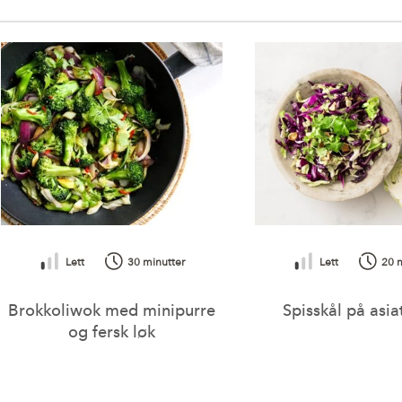
Protein
Salt
Vitamin E
Vitamin K
Vitamin C (askorbinsyre)
Vitamin B1 (tiamin)
Vitamin B6 (pyridoksin)
Lett
30 minutter
Lett
20 
Vitamin B9 (folat)
Brokkoliwok med minipurre
Spisskål på asiat
og fersk løk
Kalium (K)
Fosfor (P)