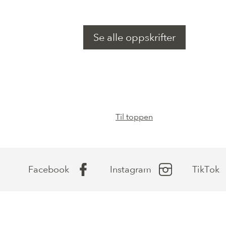
Magnesium (Mg)
Sink (Zn)
Se alle oppskrifter
Kobber (Cu)
Til toppen
Facebook
Instagram
TikTok