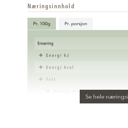
Næringsinnhold
Pr. 100g
Pr. porsjon
Ernæring
Energi kJ
Energi kcal
Fett
Hvorav mettede fettsyrer
Se hele nærings
Karbohydrater
Hvorav sukkerarter
Kostfiber