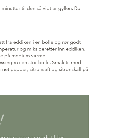
minutter til den så vidt er gyllen. Rør
tt fra eddiken i en bolle og rør godt
mperatur og miks deretter inn eddiken.
anne på medium varme.
ssingen i en stor bolle. Smak til med
ernet pepper, sitronsaft og sitronskall på
!
ng som passer godt til for