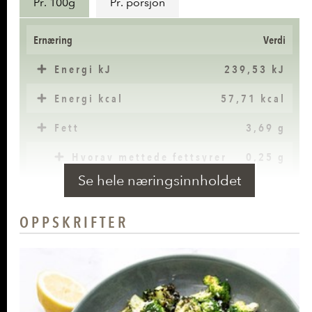
Pr. 100g
Pr. porsjon
Ernæring
Verdi
Energi kJ
239,53 kJ
Energi kcal
57,71 kcal
Fett
3,69 g
Hvorav mettede fettsyrer
0,25 g
Se hele næringsinnholdet
Karbohydrater
2,86 g
Hvorav sukkerarter
2,56 g
OPPSKRIFTER
Kostfiber
1,65 g
Protein
2,32 g
Vitamin C
27,76 mg
(34%