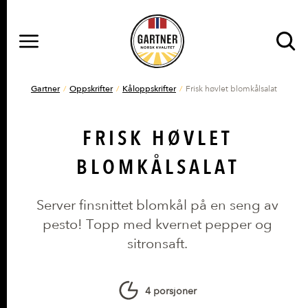
MENY
Gå til hovedinnhold
Gå til hovedmeny
DU ER HER
Gartner
Oppskrifter
Kåloppskrifter
Frisk høvlet blomkålsalat
FRISK HØVLET
BLOMKÅLSALAT
Server finsnittet blomkål på en seng av
pesto! Topp med kvernet pepper og
sitronsaft.
4 porsjoner