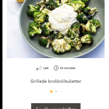
(askorbinsyre)
*)
Vitamin B1 (tiamin)
0,09 mg
(8% *)
Vitamin B6
0,14 mg
(10%
(pyridoksin)
*)
Vitamin B9 (folat)
82,12 µg
(41% *)
Kalium (K)
292 mg
(14% *)
Fosfor (P)
61,47 mg
(8% *)
Lett
30 minutter
Kobber (Cu)
0,12 mg
(11% *)
Grillede brokkolibuketter
Se alle oppskrifter