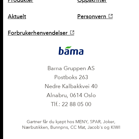
SNARVEIER
Aktuelt
Personvern
Forbrukerhenvendelser
KONTAKT
Bama Gruppen AS
Postboks 263
Nedre Kalbakkvei 40
Alnabru, 0614 Oslo
Tlf.: 22 88 05 00
Gartner får du kjøpt hos MENY, SPAR, Joker,
Nærbutikken, Bunnpris, CC Mat, Jacob's og KIWI