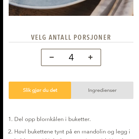
VELG ANTALL PORSJONER
Slik gjør du det
Ingredienser
Slik gjør du det
Del opp blomkålen i buketter.
Høvl bukettene tynt på en mandolin og legg i