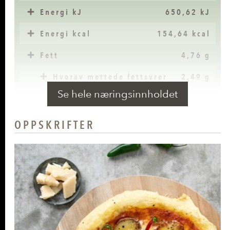
Energi kJ
650,62 kJ
Energi kcal
154,64 kcal
Fett
4,76 g
Hvorav mettede fettsyrer
2,49 g
Se hele næringsinnholdet
Karbohydrater
20,4 g
Hvorav sukkerarter
0,61 g
OPPSKRIFTER
Kostfiber
1,55 g
Protein
6,8 g
Salt
0,73 g
Vitamin C
9,48 mg
(11%
(askorbinsyre)
*)