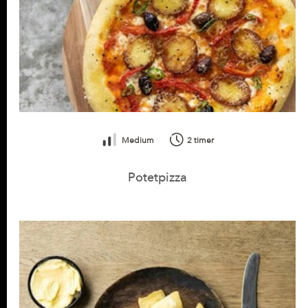
Vitamin B1 (tiamin)
0,13 mg
(11% *)
Vitamin B2
0,07 mg
(5%
(riboflavin)
*)
Vitamin B3 (niacin)
0,93 mg
(5% *)
Vitamin B6
0,11 mg
(7%
(pyridoksin)
*)
Medium
2 timer
Vitamin B9 (folat)
20,89 µg
(10% *)
Potetpizza
Kalium (K)
487,59 mg
(24% *)
Kalsium (Ca)
115,21 mg
(14% *)
Fosfor (P)
133,84 mg
(19% *)
Magnesium (Mg)
19,91 mg
(5% *)
Jern (Fe)
0,68 mg
(4% *)