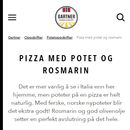
MENY
Gå til hovedinnhold
Gå til hovedmeny
DU ER HER
Gartner
Oppskrifter
Potetoppskrifter
Pizza med potet og rosmarin
PIZZA MED POTET OG
ROSMARIN
Det er mer vanlig å se i Italia enn her
hjemme, men poteter på en pizza er helt
naturlig. Med ferske, norske nypoteter blir
det ekstra godt! Rosmarin og god olivenolje
setter en perfekt avslutning på det hele.