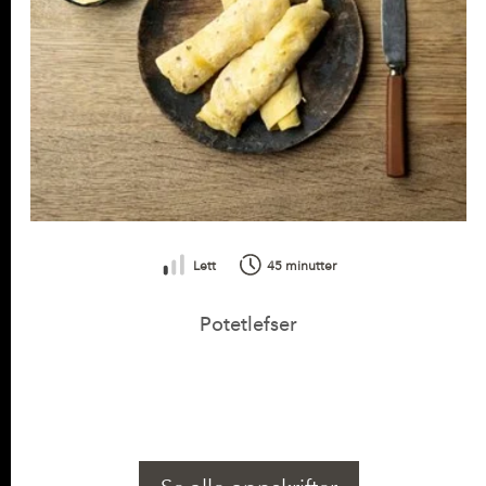
Sink (Zn)
0,94 mg
(9% *)
Kobber (Cu)
0,08 mg
(8% *)
Selen (Se)
2,52 µg
(4% *)
Lett
45 minutter
Potetlefser