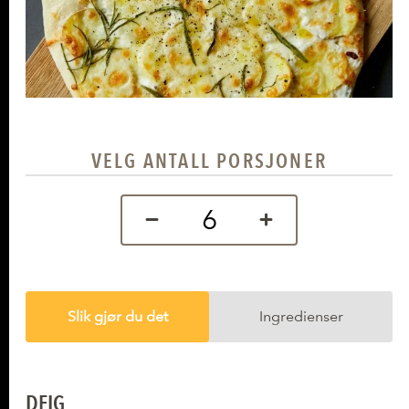
VELG ANTALL PORSJONER
Slik gjør du det
Ingredienser
Slik gjør du det
DEIG