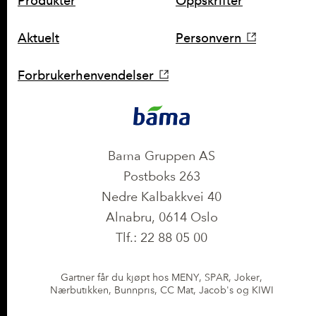
SNARVEIER
Produkter
Oppskrifter
Aktuelt
Personvern
Forbrukerhenvendelser
KONTAKT
Bama Gruppen AS
Postboks 263
Nedre Kalbakkvei 40
Alnabru, 0614 Oslo
Tlf.: 22 88 05 00
Gartner får du kjøpt hos MENY, SPAR, Joker,
Nærbutikken, Bunnpris, CC Mat, Jacob's og KIWI