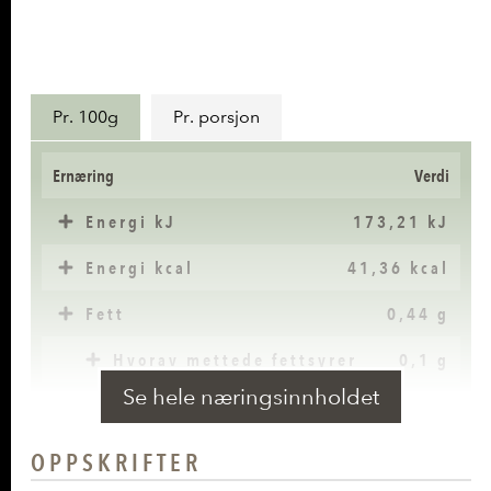
Næringsinnhold
Pr. 100g
Pr. porsjon
Ernæring
Verdi
Energi kJ
173,21 kJ
Energi kcal
41,36 kcal
Fett
0,44 g
Hvorav mettede fettsyrer
0,1 g
Se hele næringsinnholdet
Karbohydrater
5,87 g
Hvorav sukkerarter
3,46 g
OPPSKRIFTER