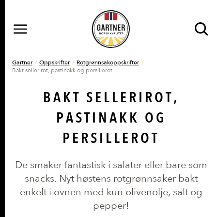
MENY
Gå til hovedinnhold
Gå til hovedmeny
DU ER HER
Gartner
Oppskrifter
Rotgrønnsakoppskrifter
Bakt sellerirot, pastinakk og persillerot
BAKT SELLERIROT,
PASTINAKK OG
PERSILLEROT
De smaker fantastisk i salater eller bare som
snacks. Nyt høstens rotgrønnsaker bakt
enkelt i ovnen med kun olivenolje, salt og
pepper!