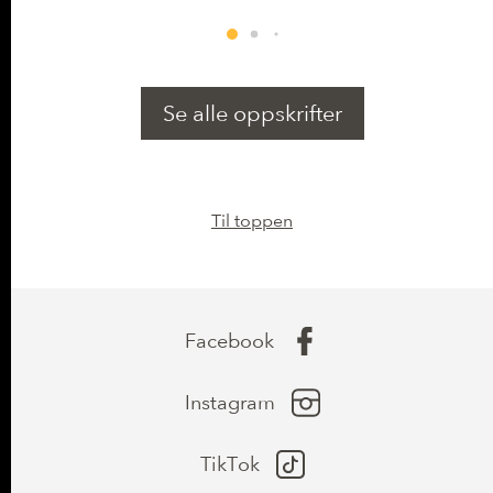
Kalsium (Ca)
38,43 mg
(4% *)
Fosfor (P)
67,43 mg
(9% *)
Se alle oppskrifter
Magnesium (Mg)
24,93 mg
(6% *)
Sink (Zn)
0,52 mg
(5% *)
Kobber (Cu)
0,13 mg
(12% *)
Til toppen
Facebook
Instagram
TikTok