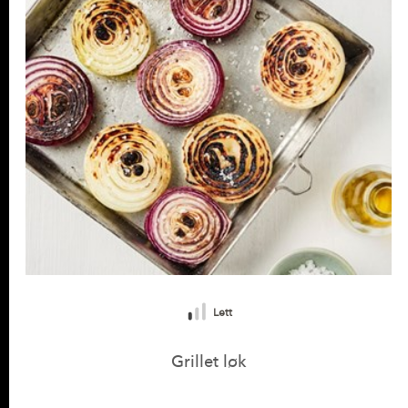
Protein
2,71 g
Salt
0,39 g
Vitamin E
2,46 alfa-TE
(20% *)
Vitamin B1 (tiamin)
0,11 mg
(9% *)
Vitamin B9 (folat)
17,59 µg
(8% *)
Kalium (K)
265,9 mg
(13% *)
Fosfor (P)
65,01 mg
(9% *)
Magnesium (Mg)
36,94 mg
(9% *)
Kobber (Cu)
0,1 mg
(9% *)
Lett
Grillet løk