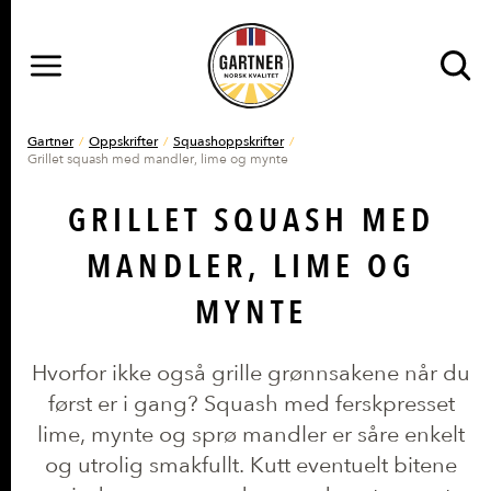
MENY
Gå til hovedinnhold
Gå til hovedmeny
DU ER HER
Gartner
Oppskrifter
Squashoppskrifter
Grillet squash med mandler, lime og mynte
GRILLET SQUASH MED
MANDLER, LIME OG
MYNTE
Hvorfor ikke også grille grønnsakene når du
først er i gang? Squash med ferskpresset
lime, mynte og sprø mandler er såre enkelt
og utrolig smakfullt. Kutt eventuelt bitene