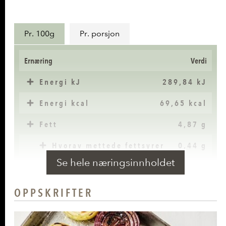
Næringsinnhold
Pr. 100g
Pr. porsjon
Ernæring
Verdi
Energi kJ
289,84 kJ
Energi kcal
69,65 kcal
Fett
4,87 g
Hvorav mettede fettsyrer
0,44 g
Se hele næringsinnholdet
Karbohydrater
2,83 g
Hvorav sukkerarter
2,35 g
OPPSKRIFTER
Kostfiber
2,35 g