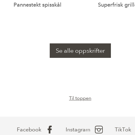
Pannestekt spisskål
Superfrisk grill
Se alle oppskrifter
Til toppen
Facebook
Instagram
TikTok