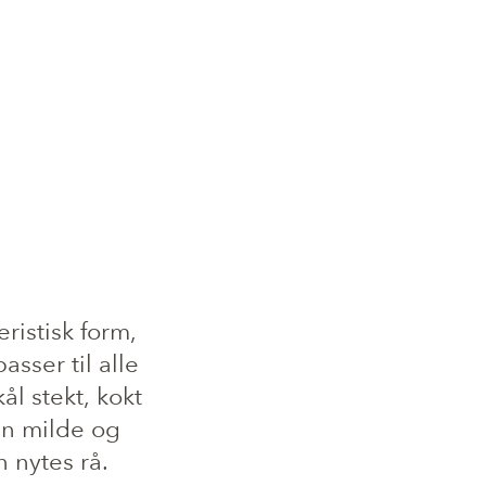
ristisk form,
sser til alle
kål stekt, kokt
en milde og
 nytes rå.