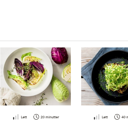
R
Lett
20 minutter
Lett
40 