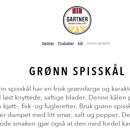
Gartner
Produkter
Kål
Grønn spisskål
GRØNN SPISSKÅL
n spisskål har en frisk grønnfarge og karakte
løst knyttede, saftige blader. Denne kålen pa
 kjøtt-, fisk- og fugleretter. Bruk grønn spiss
ler dampet med litt smør, salt og pepper. D
ode smaken gjør også at den med fordel kan