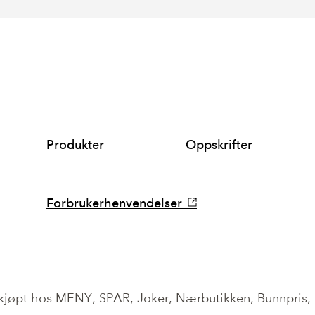
SNARVEIER
Produkter
Oppskrifter
Forbrukerhenvendelser
 kjøpt hos MENY, SPAR, Joker, Nærbutikken, Bunnpris,