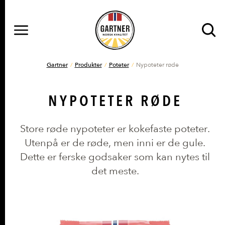
MENY
Gå til hovedinnhold
Gå til hovedmeny
DU ER HER
Gartner
Produkter
Poteter
Nypoteter røde
NYPOTETER RØDE
Store røde nypoteter er kokefaste poteter.
Utenpå er de røde, men inni er de gule.
Dette er ferske godsaker som kan nytes til
det meste.