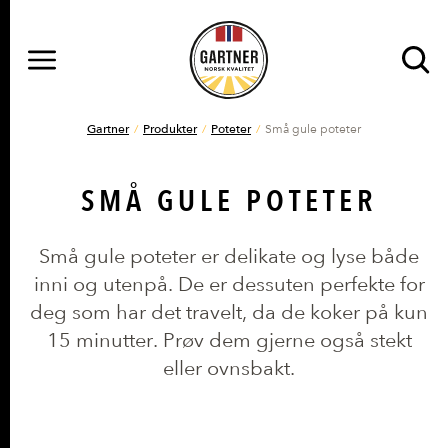
MENY
Gå til hovedinnhold
Gå til hovedmeny
DU ER HER
Gartner
Produkter
Poteter
Små gule poteter
SMÅ GULE POTETER
Små gule poteter er delikate og lyse både
inni og utenpå. De er dessuten perfekte for
deg som har det travelt, da de koker på kun
15 minutter. Prøv dem gjerne også stekt
eller ovnsbakt.