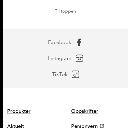
Til toppen
Facebook
Instagram
TikTok
SNARVEIER
Produkter
Oppskrifter
Aktuelt
Personvern