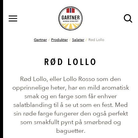
MENY
Gå til hovedinnhold
Gå til hovedmeny
DU ER HER
Gartner
Produkter
Salater
Rød Lollo
RØD LOLLO
Rød Lollo, eller Lollo Rosso som den
opprinnelige heter, har en mild aromatisk
smak og en farge som får enhver
salatblanding til å se ut som en fest. Med
sin røde farge fungerer den også perfekt
som smakfullt pynt på smørbrød og
baguetter.