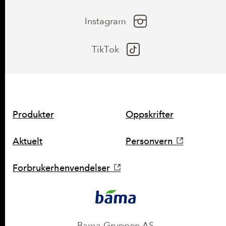
Instagram
TikTok
SNARVEIER
Produkter
Oppskrifter
Aktuelt
Personvern
Forbrukerhenvendelser
KONTAKT
Bama Gruppen AS