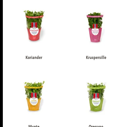
Koriander
Kruspersille
Mynte
Oregano