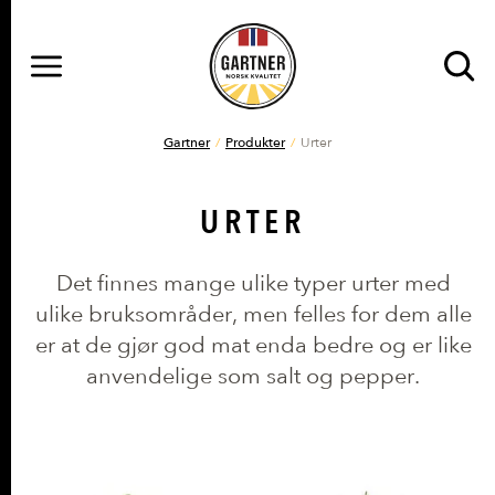
MENY
Gå til hovedinnhold
Gå til hovedmeny
DU ER HER
Gartner
Produkter
Urter
URTER
Det finnes mange ulike typer urter med
ulike bruksområder, men felles for dem alle
er at de gjør god mat enda bedre og er like
anvendelige som salt og pepper.
PRODUKTER