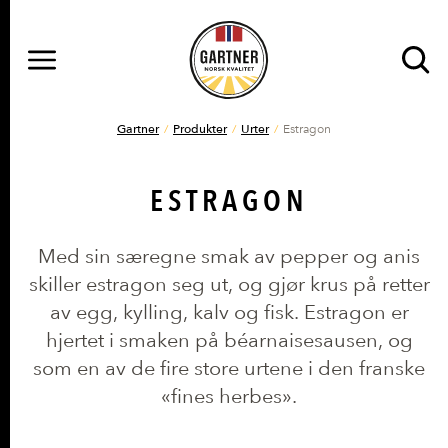
MENY
Gå til hovedinnhold
Gå til hovedmeny
DU ER HER
Gartner
Produkter
Urter
Estragon
ESTRAGON
Med sin særegne smak av pepper og anis
skiller estragon seg ut, og gjør krus på retter
av egg, kylling, kalv og fisk. Estragon er
hjertet i smaken på béarnaisesausen, og
som en av de fire store urtene i den franske
«fines herbes».