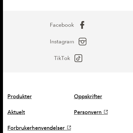
Facebook
Instagram
TikTok
SNARVEIER
Produkter
Oppskrifter
Aktuelt
Personvern
Forbrukerhenvendelser