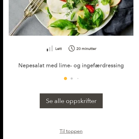
Lett
20 minutter
Nepesalat med lime- og ingefærdressing
Se alle oppskrifter
Til toppen