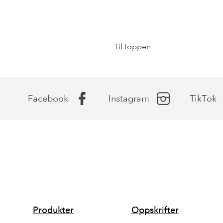
Til toppen
Facebook
Instagram
TikTok
SNARVEIER
Produkter
Oppskrifter