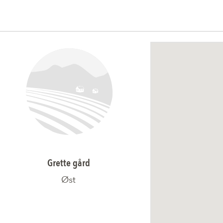
Grette gård
Øst