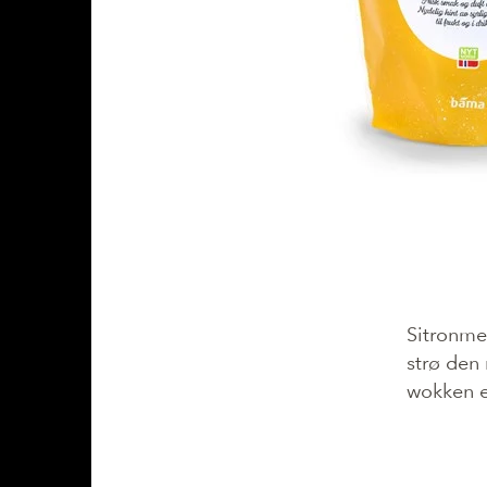
Sitronmel
strø den 
wokken el