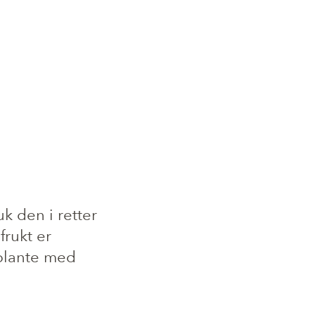
k den i retter
 frukt er
 plante med