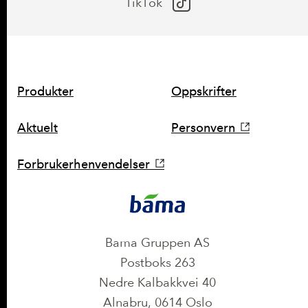
TikTok
SNARVEIER
Produkter
Oppskrifter
Aktuelt
Personvern
Forbrukerhenvendelser
KONTAKT
Bama Gruppen AS
Postboks 263
Nedre Kalbakkvei 40
Alnabru, 0614 Oslo