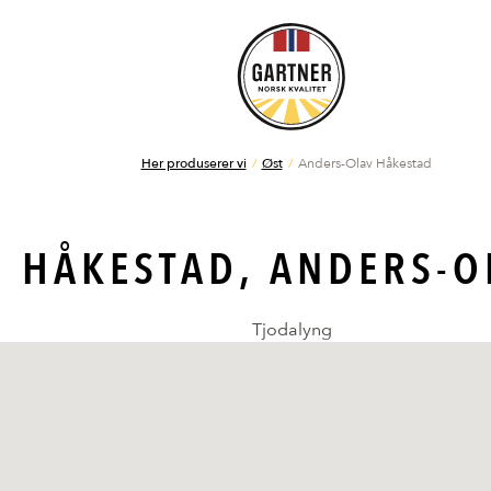
Her produserer vi
Øst
Anders-Olav Håkestad
HÅKESTAD, ANDERS-O
Tjodalyng