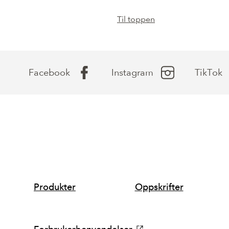
Til toppen
Facebook
Instagram
TikTok
SNARVEIER
Produkter
Oppskrifter