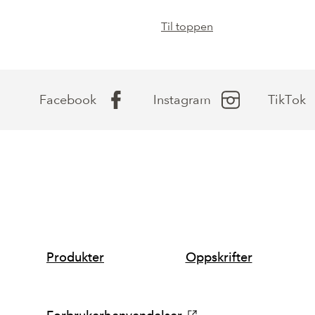
Til toppen
Facebook
Instagram
TikTok
SNARVEIER
Produkter
Oppskrifter