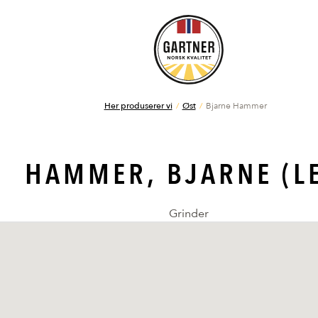
Her produserer vi
Øst
Bjarne Hammer
HAMMER, BJARNE (L
Grinder