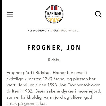
MENY
Gå til hovedinnhold
Gå til hovedmeny
DU ER HER
Her produserer vi
Øst
Frogner gård
FROGNER, JON
Ridabu
Frogner gård i Ridabu i Hamar ble nevnt i
skriftlige kilder fra 1390-årene, og plassen har
vært i familien siden 1598. Jon Frogner tok over
driften i 1982. Grønnsakene dyrkes i morenejord,
som er kalkholdig, varm jord og tilfører god
smak på grønnsaker.