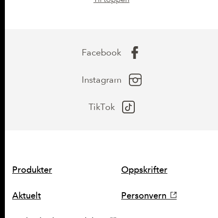
Facebook
Instagram
TikTok
SNARVEIER
Produkter
Oppskrifter
Aktuelt
Personvern