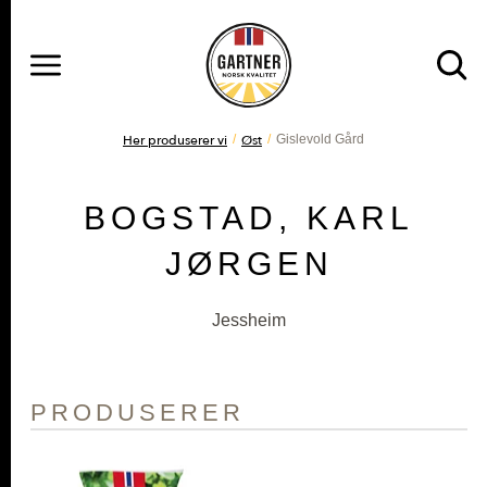
MENY
Gå til hovedinnhold
Gå til hovedmeny
DU ER HER
Her produserer vi
Øst
Gislevold Gård
BOGSTAD, KARL
JØRGEN
Jessheim
PRODUSERER