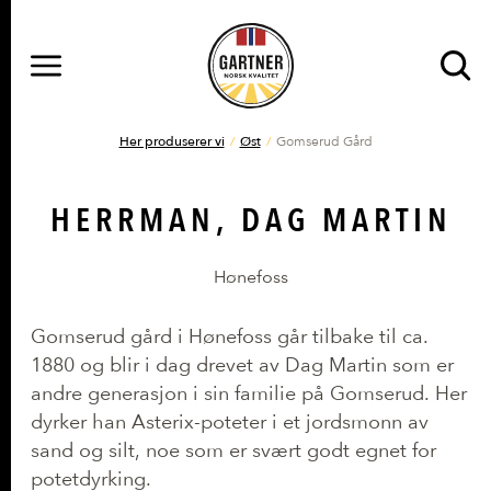
MENY
Gå til hovedinnhold
Gå til hovedmeny
DU ER HER
Her produserer vi
Øst
Gomserud Gård
HERRMAN, DAG MARTIN
Hønefoss
Gomserud gård i Hønefoss går tilbake til ca.
1880 og blir i dag drevet av Dag Martin som er
andre generasjon i sin familie på Gomserud. Her
dyrker han Asterix-poteter i et jordsmonn av
sand og silt, noe som er svært godt egnet for
potetdyrking.