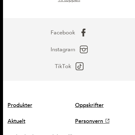
Facebook
Instagram
TikTok
SNARVEIER
Produkter
Oppskrifter
Aktuelt
Personvern