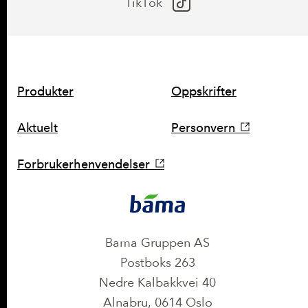
TikTok
SNARVEIER
Produkter
Oppskrifter
Aktuelt
Personvern
Forbrukerhenvendelser
KONTAKT
Bama Gruppen AS
Postboks 263
Nedre Kalbakkvei 40
Alnabru, 0614 Oslo