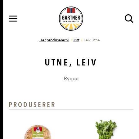
MENY
Gå til hovedinnhold
Gå til hovedmeny
DU ER HER
Her produserer vi
Øst
Leiv Utne
UTNE, LEIV
Rygge
PRODUSERER