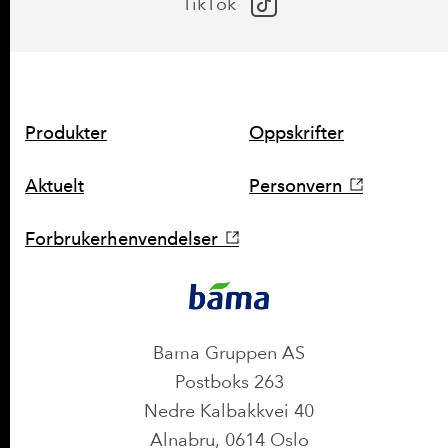
TikTok
SNARVEIER
Produkter
Oppskrifter
Aktuelt
Personvern
Forbrukerhenvendelser
KONTAKT
Bama Gruppen AS
Postboks 263
Nedre Kalbakkvei 40
Alnabru, 0614 Oslo