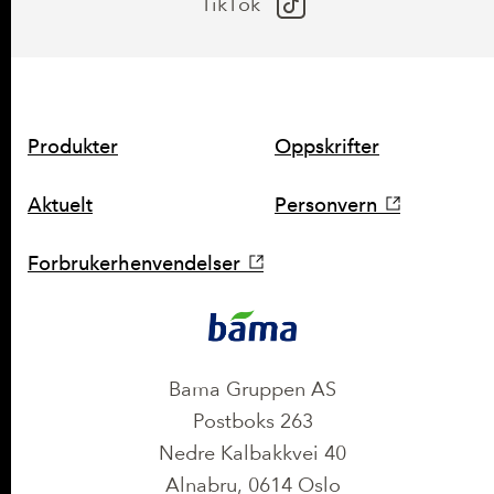
TikTok
SNARVEIER
Produkter
Oppskrifter
Aktuelt
Personvern
Forbrukerhenvendelser
KONTAKT
Bama Gruppen AS
Postboks 263
Nedre Kalbakkvei 40
Alnabru, 0614 Oslo