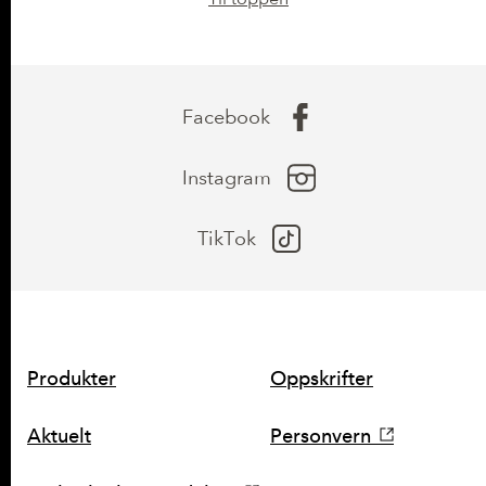
Facebook
Instagram
TikTok
SNARVEIER
Produkter
Oppskrifter
Aktuelt
Personvern