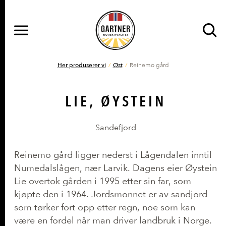
MENY
Gå til hovedinnhold
Gå til hovedmeny
DU ER HER
Her produserer vi
Øst
Reinemo gård
LIE, ØYSTEIN
Sandefjord
Reinemo gård ligger nederst i Lågendalen inntil
Numedalslågen, nær Larvik. Dagens eier Øystein
Lie overtok gården i 1995 etter sin far, som
kjøpte den i 1964. Jordsmonnet er av sandjord
som tørker fort opp etter regn, noe som kan
være en fordel når man driver landbruk i Norge.