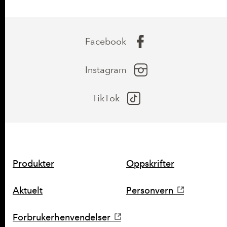
Facebook
Instagram
TikTok
SNARVEIER
Produkter
Oppskrifter
Aktuelt
Personvern
Forbrukerhenvendelser