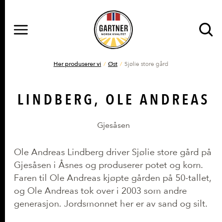
MENY
Gå til hovedinnhold
Gå til hovedmeny
DU ER HER
Her produserer vi
Øst
Sjølie store gård
LINDBERG, OLE ANDREAS
Gjesåsen
Ole Andreas Lindberg driver Sjølie store gård på
Gjesåsen i Åsnes og produserer potet og korn.
Faren til Ole Andreas kjøpte gården på 50-tallet,
og Ole Andreas tok over i 2003 som andre
generasjon. Jordsmonnet her er av sand og silt.