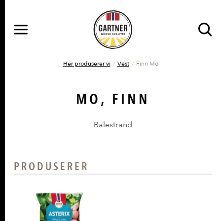
MENY
Gå til hovedinnhold
Gå til hovedmeny
DU ER HER
Her produserer vi
Vest
Finn Mo
MO, FINN
Balestrand
PRODUSERER