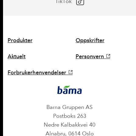
TikTok
SNARVEIER
Produkter
Oppskrifter
Aktuelt
Personvern
Forbrukerhenvendelser
KONTAKT
Bama Gruppen AS
Postboks 263
Nedre Kalbakkvei 40
Alnabru, 0614 Oslo