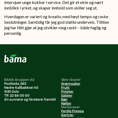
intervjuer unge kokker i service. Det gir et ekte og nært
innblikk i yrket, og skaper innhold som skiller seg ut.
Hverdagen er variert og kreativ, med høyt tempo og raske
beslutninger. Samtidig får jeg god støtte underveis. Tilliten
jeg har fått gjør at jeg utvikler meg raskt – både faglig og
personlig.
BAMA Gruppen AS
Våre råvarer
Postboks 263
Grønnsaker
Nedre Kallbakkvei 40
Frukt
1081 Oslo
Poteter
Tlf: 22 88 05 00
Salater
En sunnere og ferskere framtid
Bær
Nøtter
Merkevarer
Ferdig Preppa
Gartner