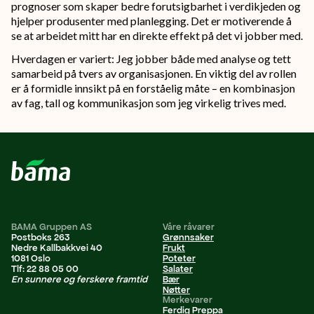
prognoser som skaper bedre forutsigbarhet i verdikjeden og
hjelper produsenter med planlegging. Det er motiverende å
se at arbeidet mitt har en direkte effekt på det vi jobber med.
Hverdagen er variert: Jeg jobber både med analyse og tett
samarbeid på tvers av organisasjonen. En viktig del av rollen
er å formidle innsikt på en forståelig måte – en kombinasjon
av fag, tall og kommunikasjon som jeg virkelig trives med.
BAMA Gruppen AS
Våre råvarer
Postboks 263
Grønnsaker
Nedre Kallbakkvei 40
Frukt
1081 Oslo
Poteter
Tlf: 22 88 05 00
Salater
En sunnere og ferskere framtid
Bær
Nøtter
Merkevarer
Ferdig Preppa