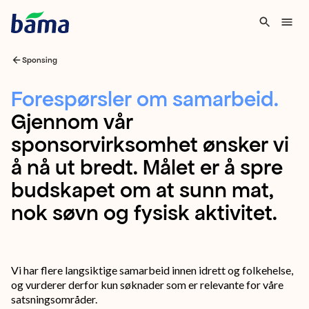
Sponsing
Forespørsler
Forespørsler om samarbeid
.
Gjennom vår
om
sponsorvirksomhet ønsker vi
samarbeid
å nå ut bredt. Målet er å spre
Gjennom
budskapet om at sunn mat,
vår
nok søvn og fysisk aktivitet.
sponsorvirksomhet
ønsker
vi
Vi har flere langsiktige samarbeid innen idrett og folkehelse,
å
og vurderer derfor kun søknader som er relevante for våre
satsningsområder.
nå