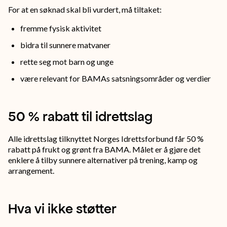
For at en søknad skal bli vurdert, må tiltaket:
ut
bredt.
fremme fysisk aktivitet
Målet
bidra til sunnere matvaner
er
rette seg mot barn og unge
å
være relevant for BAMAs satsningsområder og verdier
spre
budskapet
50 % rabatt til idrettslag
om
Alle idrettslag tilknyttet Norges Idrettsforbund får 50 %
at
rabatt på frukt og grønt fra BAMA. Målet er å gjøre det
enklere å tilby sunnere alternativer på trening, kamp og
sunn
arrangement.
mat,
nok
Hva vi ikke støtter
søvn