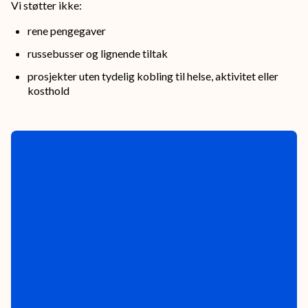
og
Vi støtter ikke:
fysisk
rene pengegaver
aktivitet.
russebusser og lignende tiltak
prosjekter uten tydelig kobling til helse, aktivitet eller
kosthold