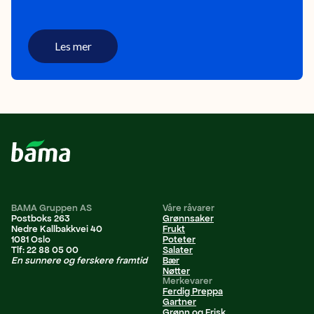
Les mer
BAMA Gruppen AS
Våre råvarer
Postboks 263
Grønnsaker
Nedre Kallbakkvei 40
Frukt
1081 Oslo
Poteter
Tlf: 22 88 05 00
Salater
En sunnere og ferskere framtid
Bær
Nøtter
Merkevarer
Ferdig Preppa
Gartner
Grønn og Frisk