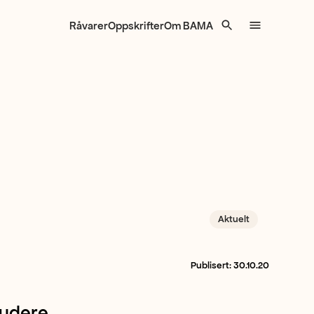
Råvarer
Oppskrifter
Om BAMA
Aktuelt
Publisert:
30.10.20
ludere